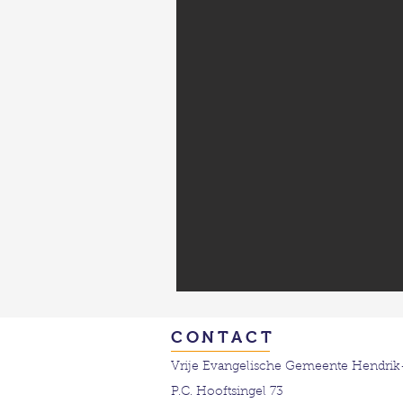
CONTACT
Vrije Evangelische Gemeente Hendrik
P.C. Hooftsingel 73