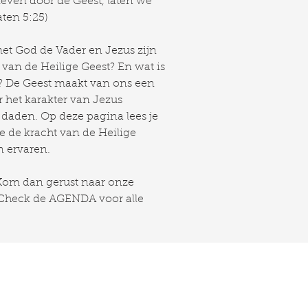
leven door de Geest, laten we
ten 5:25)
et God de Vader en Jezus zijn
van de Heilige Geest? En wat is
en? De Geest maakt van ons een
 het karakter van Jezus
 daden. Op deze pagina lees je
 de kracht van de Heilige
n ervaren.
 Kom dan gerust naar onze
Check de AGENDA voor alle