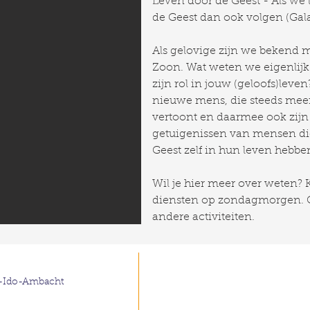
Leven door de Geest - Als we 
de Geest dan ook volgen (Gala
Als gelovige zijn we bekend m
Zoon. Wat weten we eigenlijk 
zijn rol in jouw (geloofs)lev
nieuwe mens, die steeds meer
vertoont en daarmee ook zijn
getuigenissen van mensen die
Geest zelf in hun leven hebbe
Wil je hier meer over weten?
diensten op zondagmorgen. 
andere activiteiten.
-Ido-Ambacht​