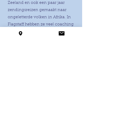
Zeeland en ook een paar jaar
zendingsreizen gemaakt naar
ongeletterde volken in Afrika. In
Flagstaff hebben ze veel coaching
en workshops gegeven voor de
locale voorgangers in de
reservaten en de inheemse
bewoners. Er is namelijk veel
verslavingsproblematiek in de
reservaten. Inmiddels zijn Daniel
en Heleen op
pensioengerechtigde leeftijd en
staat het zendingswerk op een
lager pitje. Dit ook in verband met
gezondheidsproblemen en een
lastige situatie. Vanuit de VEG