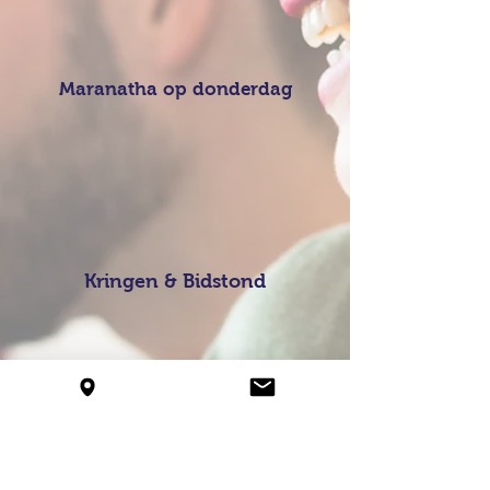
Maranatha op donderdag
Kringen & Bidstond
Onderwijs & Diaconaat